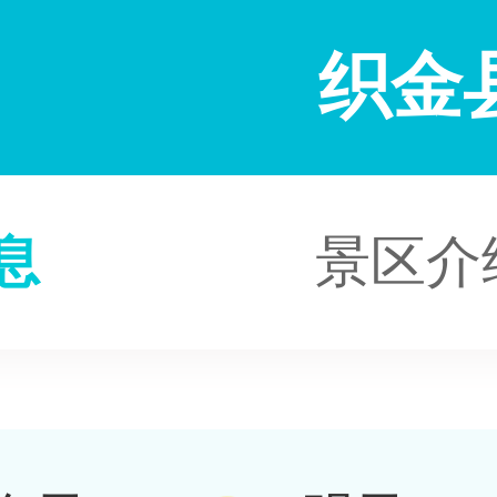
织金
息
景区介