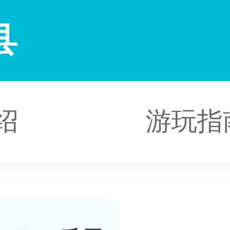
县
绍
游玩指