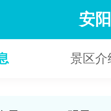
安
息
景区介