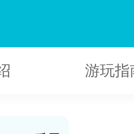
阳
绍
游玩指