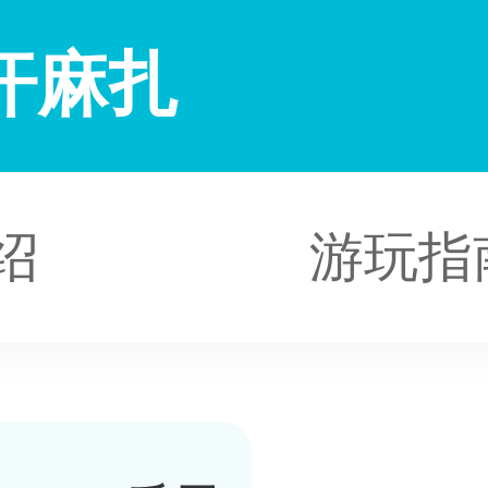
汗麻扎
绍
游玩指