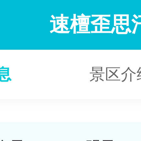
速檀歪思
息
景区介