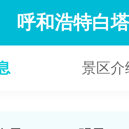
呼和浩特白
息
景区介