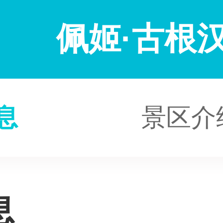
佩姬·古根
息
景区介
息