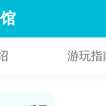
会馆
绍
游玩指