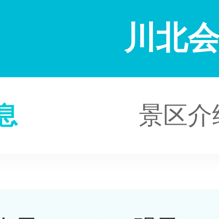
川北
息
景区介