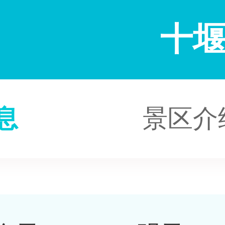
十
息
景区介