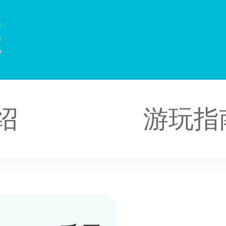
堰
绍
游玩指