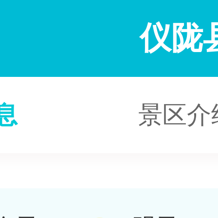
仪陇
息
景区介