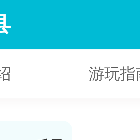
县
绍
游玩指