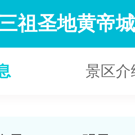
三祖圣地黄帝
息
景区介