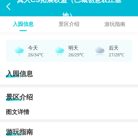
真人CS拓展联盟（巴城创意农庄基

地）
入园信息
景区介绍
游玩指南
今天
明天
后天
26/34℃
26/29℃
27/28℃
入园信息
景区介绍
图文详情
游玩指南