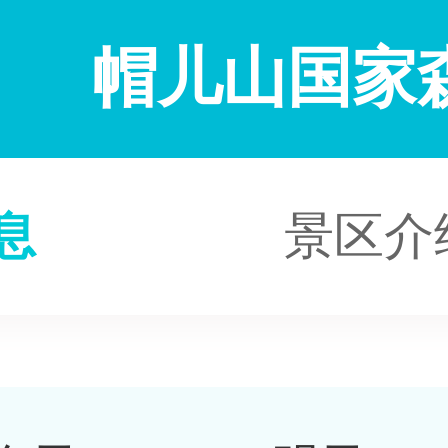
帽儿山国家
息
景区介