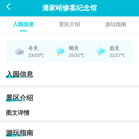

潘家峪惨案纪念馆
入园信息
景区介绍
游玩指南
今天
明天
后天
23/33℃
25/32℃
21/27℃
入园信息
景区介绍
图文详情
游玩指南