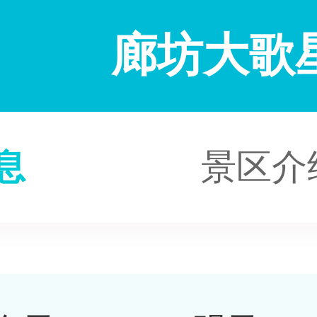
廊坊大歌星
息
景区介