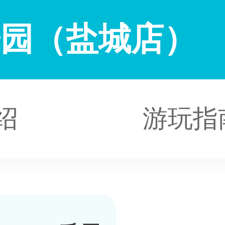
乐园（盐城店）
绍
游玩指