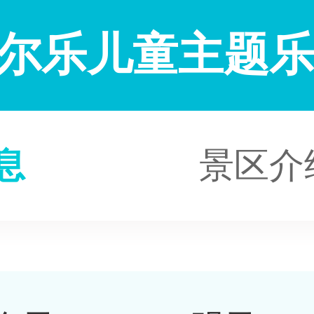
尔乐儿童主题
息
景区介