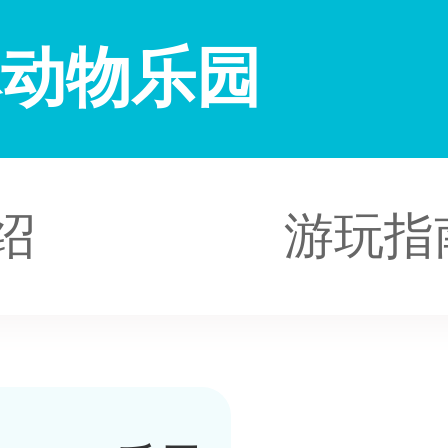
林动物乐园
绍
游玩指