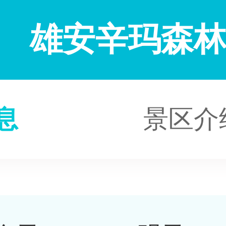
雄安辛玛森
息
景区介