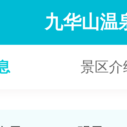
九华山温
息
景区介