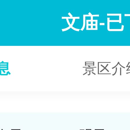
文庙-已
息
景区介