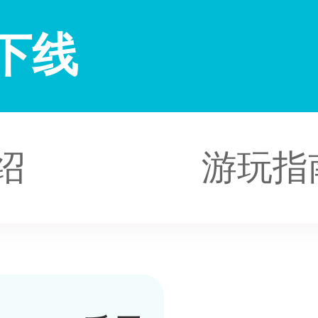
下线
绍
游玩指