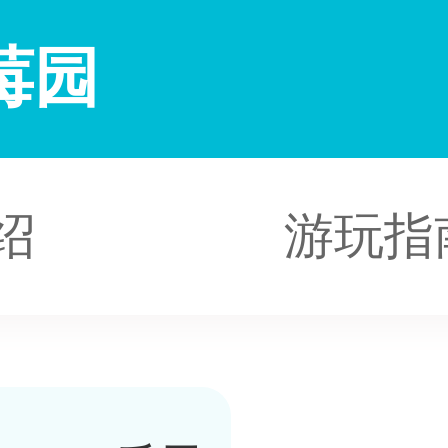
莓园
绍
游玩指