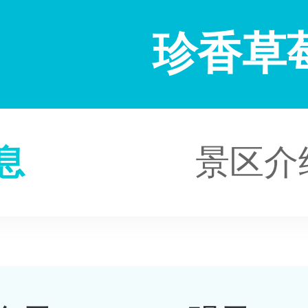
珍香草
息
景区介