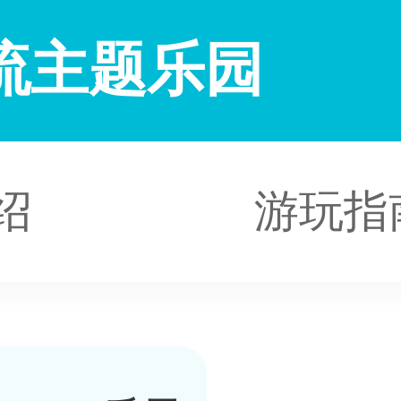
流主题乐园
绍
游玩指