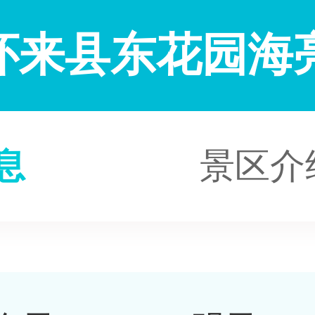
怀来县东花园海
息
景区介