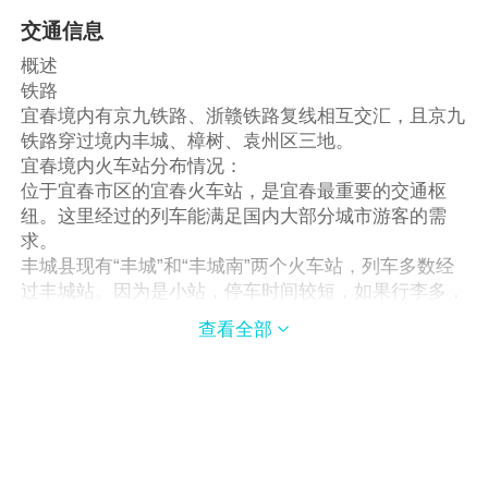
交通信息
概述
铁路
宜春境内有京九铁路、浙赣铁路复线相互交汇，且京九
铁路穿过境内丰城、樟树、袁州区三地。
宜春境内火车站分布情况：
位于宜春市区的宜春火车站，是宜春最重要的交通枢
纽。这里经过的列车能满足国内大部分城市游客的需
求。
丰城县现有“丰城”和“丰城南”两个火车站，列车多数经
过丰城站。因为是小站，停车时间较短，如果行李多，
最好提前做好下车准备。
查看全部

樟树县现有“樟树”和“樟树东”两个火车站，到达两火车
站列车数量相差不大，停站时间也较短。
如果前往宜春三城、樟树以外的其他市、县，最好先乘
列车至宜春火车站后，再转至宜春长途汽车站或汽车西
站乘坐市县区班车。
宜春火车站－宜春长途汽车站：