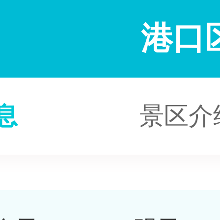
港口
息
景区介