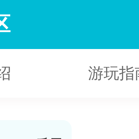
区
绍
游玩指