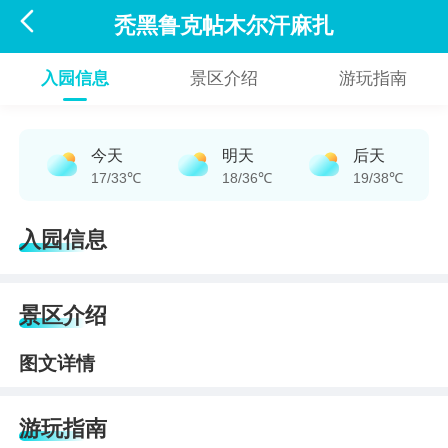

秃黑鲁克帖木尔汗麻扎
入园信息
景区介绍
游玩指南
今天
明天
后天
17/33℃
18/36℃
19/38℃
入园信息
景区介绍
图文详情
游玩指南