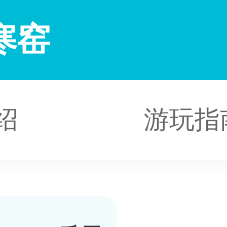
寒窑
绍
游玩指