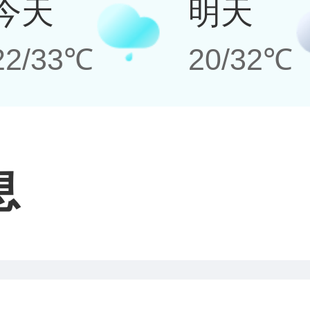
今天
明天
22/33℃
20/32℃
息