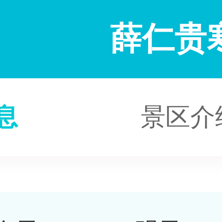
薛仁贵
息
景区介