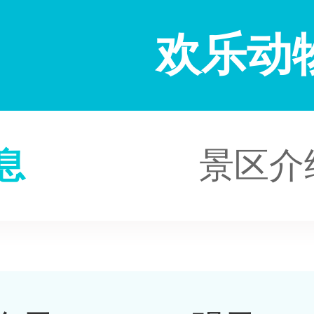
欢乐动
息
景区介