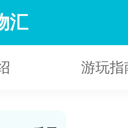
物汇
绍
游玩指