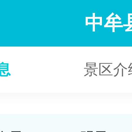
中牟
息
景区介