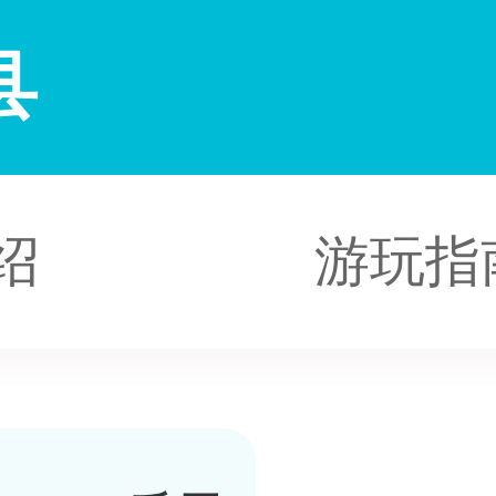
县
绍
游玩指