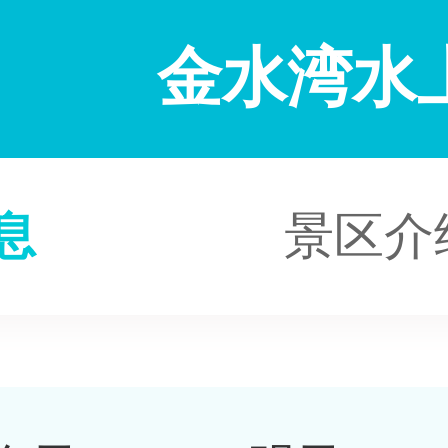
金水湾水
息
景区介