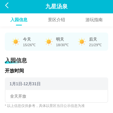

九星汤泉
入园信息
景区介绍
游玩指南
今天
明天
后天
15/26℃
18/30℃
21/29℃
入园信息
开放时间
1月1日-12月31日
全天开放
* 以上信息仅供参考，具体以景区当日公示信息为准