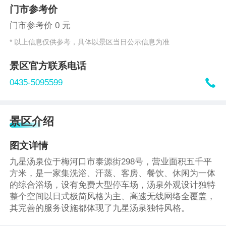
门市参考价
门市参考价 0 元
* 以上信息仅供参考，具体以景区当日公示信息为准
景区官方联系电话

0435-5095599
景区介绍
图文详情
九星汤泉位于梅河口市泰源街
298
号，营业面积五千平
方米，是一家集洗浴、汗蒸、客房、餐饮、休闲为一体
的综合浴场，设有免费大型停车场，汤泉外观设计独特
整个空间以日式极简风格为主、高速无线网络全覆盖，
其完善的服务设施都体现了九星汤泉独特风格。