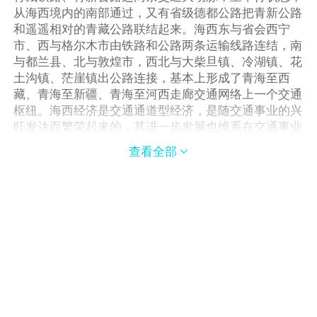
从海西境内的南部通过，又有省级德都公路把青新公路
和遥遥相对的青藏公路联结起来。海西东与省会西宁
市、西与格尔木市由铁路和公路两条运输线路连结，南
与都兰县、北与敦煌市，西北与大柴旦镇、冷湖镇、花
土沟镇、茫崖镇出公路连接，基本上形成了青海至西
藏、青海至新疆、青海至河西走廊交通网络上一个交通
枢纽。海西经济是交通通道型经济，是随交通事业的兴
旺发达而繁荣起来的，其进一步发展也维系在交通事业
上，这是海西经济的一个重要特点。 以青藏、青新两
查看全部

条大动脉为枢纽，海西的交通将进一步向南、向东、向
西延伸，形成四通八达的现代化交通运输网络；而且随
着青藏铁路的改造，青新公路等级的提高，大动脉的运
输能力将有较大的增长，这一切都为通道型经济的进一
步大发展，提供了十分有利的条件。