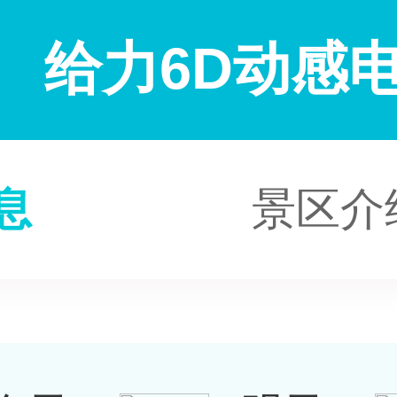
给力6D动感
息
景区介