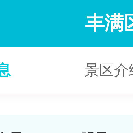
丰满
息
景区介