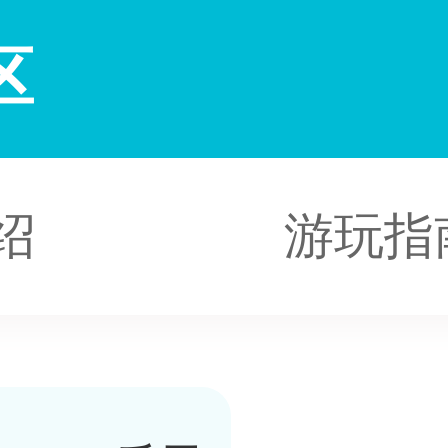
区
绍
游玩指