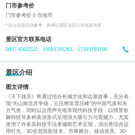
门市参考价
门市参考价 0 当地币
* 以上信息仅供参考，具体以景区当日公示信息为准
景区官方联系电话

0937-6302222、
15593785263、
17393793790
景区介绍
图文详情
《天下雄关》将通过结合长城文化和边塞故事，充分表
现“关山南北共争雄，云压缭垣雪压峰”的中国气派和东
方气质，同时以运用声光电等现代科技手段，以情景歌
舞特技等多种表演形式呈现强大吸引力与震撼力，尤其
使用了许多高科技手法来辅助艺术呈现，演出将综合运
用灯光、
3D
全息投影技术、升降舞台、移动道具、
3D