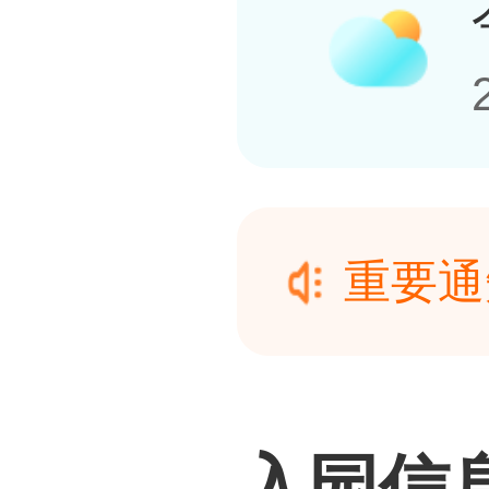
重要通
风、暴
重要通
气出行
风、暴
入园信