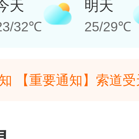
今天
明天
23/32℃
25/29℃
知 【重要通知】索道
雨、雷电等恶劣天气会
知 【重要通知】索道
前致电景区确认当日运
雨、雷电等恶劣天气会
息