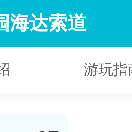
园海达索道
绍
游玩指