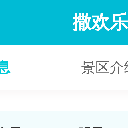
撒欢
息
景区介