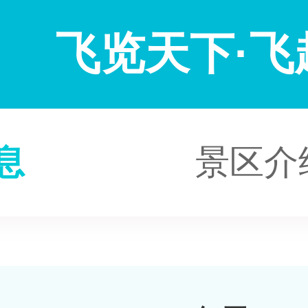
飞览天下·飞
息
景区介