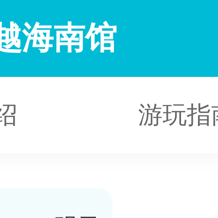
越海南馆
绍
游玩指