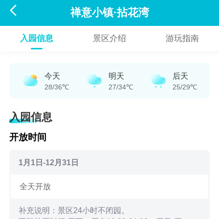

禅意小镇·拈花湾
入园信息
景区介绍
游玩指南
今天
明天
后天
28/36℃
27/34℃
25/29℃
入园信息
开放时间
1月1日-12月31日
全天开放
补充说明：景区24小时不闭园。