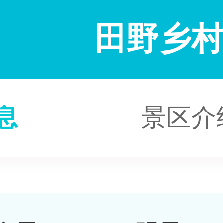
田野乡
息
景区介