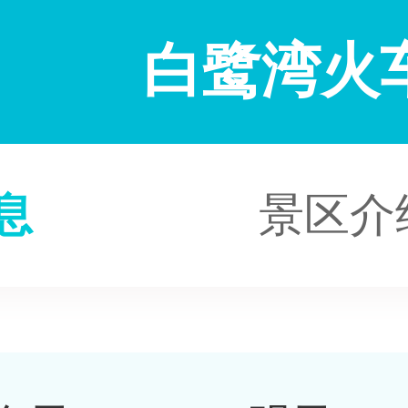
白鹭湾火
息
景区介