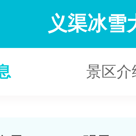
义渠冰雪
息
景区介