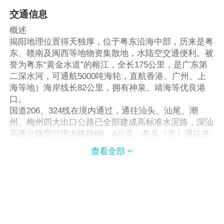
交通信息
概述
揭阳地理位置得天独厚，位于粤东沿海中部，历来是粤
东、赣南及闽西等地物资集散地，水陆空交通便利。被
誉为粤东“黄金水道”的榕江，全长175公里，是广东第
二深水河，可通航5000吨海轮，直航香港、广州、上
海等地）海岸线长82公里，拥有神泉、靖海等优良港
口。
国道206、324线在境内通过，通往汕头、汕尾、潮
州、梅州四大出口公路已全部建成高标准水泥路，深汕
高速公路穿过境内路段66．4公里，各县（市）通往各
乡（镇）道路基本上实现水泥化。
查看全部

广梅汕铁路经揭阳境内长42公里，设大小五个站。
汕头机场离市区仅1个小时路程，此外还有选址在揭东
炮台的潮汕机场，使揭阳水陆空交通枢纽位置尤为突
出。