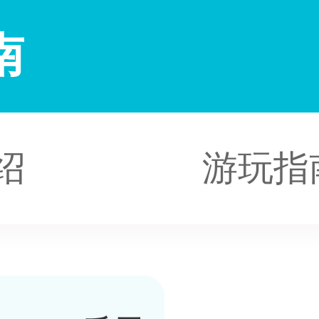
南
绍
游玩指