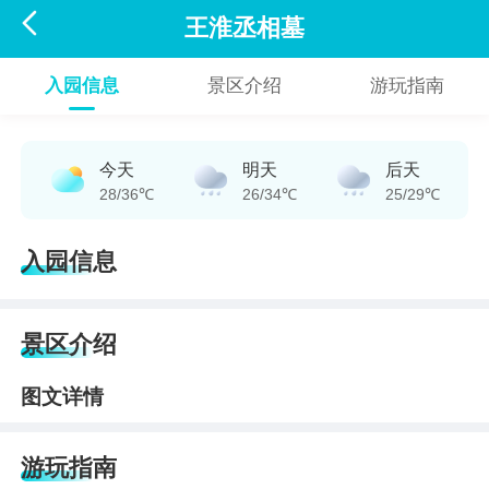

王淮丞相墓
入园信息
景区介绍
游玩指南
今天
明天
后天
28/36℃
26/34℃
25/29℃
入园信息
景区介绍
图文详情
游玩指南