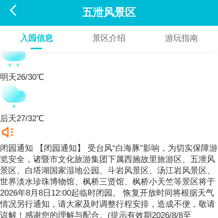

五泄风景区
今天
25/26℃
入园信息
景区介绍
游玩指南
明天
26/30℃
后天
27/32℃
闭园通知 【闭园通知】 受台风“白海豚”影响，为切实保障游
览安全，诸暨市文化旅游集团下属西施故里旅游区、五泄风
景区、白塔湖国家湿地公园、斗岩风景区、汤江岩风景区、
世界淡水珍珠博物馆、枫桥三贤馆、枫桥小天竺等景区将于
2026年8月8日12:00起临时闭园。 恢复开放时间将根据天气
情况另行通知，请大家及时调整行程安排，造成不便，敬请
谅解！感谢您的理解与配合。(提示有效期2026/8/8至