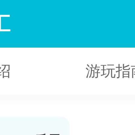
汇
绍
游玩指