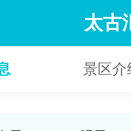
太古
息
景区介