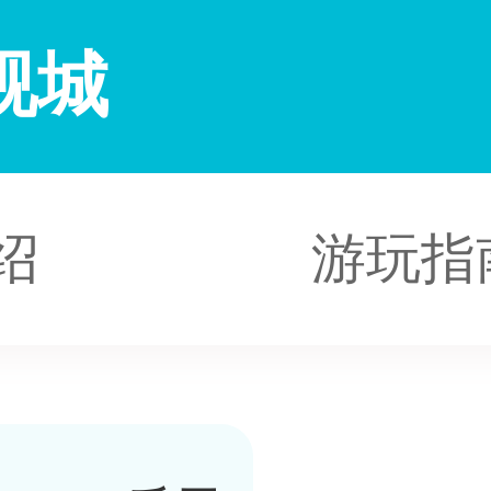
视城
绍
游玩指