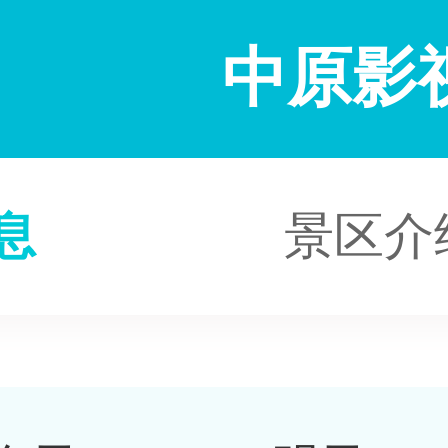
中原影
息
景区介