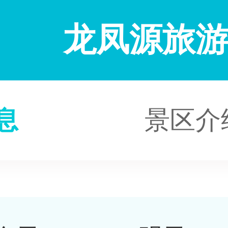
龙凤源旅
息
景区介