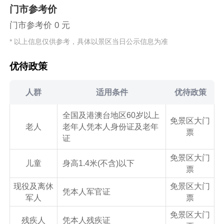
门市参考价
门市参考价 0 元
* 以上信息仅供参考，具体以景区当日公示信息为准
优待政策
人群
适用条件
优待政策
全国及港澳台地区60岁以上
免景区大门
老人
老年人凭本人身份证及老年
票
证
免景区大门
儿童
身高1.4米(不含)以下
票
现役及离休
免景区大门
凭本人军官证
军人
票
免景区大门
残疾人
凭本人残疾证