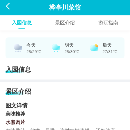

桦亭川菜馆
入园信息
景区介绍
游玩指南
今天
明天
后天
25/29℃
25/30℃
27/31℃
入园信息
景区介绍
图文详情
美味推荐
水煮肉片