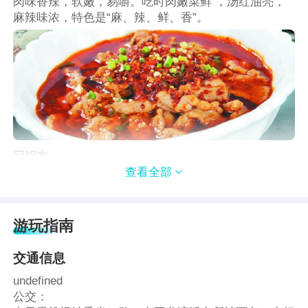
肉味香辣，软嫩，易嚼。吃时肉嫩菜鲜 ，汤红油亮，
麻辣味浓，特色是“麻、辣、鲜、香”。
回锅肉
查看全部

回锅肉一直被认为是川菜之首，川菜之化身，提到川菜
必然想到回锅肉。它色香味俱全，颜色养眼。
游玩指南
交通信息
undefined
公交：