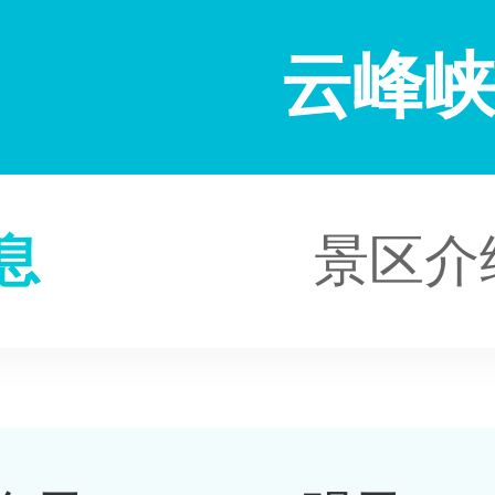
云峰
息
景区介