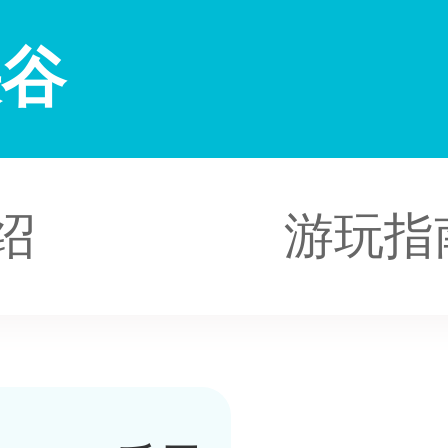
峡谷
绍
游玩指