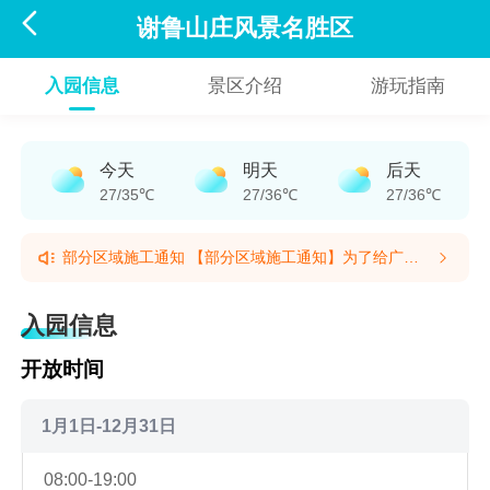

谢鲁山庄风景名胜区
入园信息
景区介绍
游玩指南
今天
明天
后天
27/35℃
27/36℃
27/36℃
部分区域施工通知 【部分区域施工通知】为了给广大
游客带来更安全、舒适、优质的游览体验，景区近期将
部分区域施工通知 【部分区域施工通知】为了给广大
逐一对[文物主体建筑:山门、湖隐轩、廊亭、树人堂。
游客带来更安全、舒适、优质的游览体验，景区近期将
入园信息
亭阁建筑:半山亭、留墨亭、倚云亭、棠阴亭、听松涛
逐一对[文物主体建筑:山门、湖隐轩、廊亭、树人堂。
阁]进行服务设施升级修缮。施工期间可能给您带来的
亭阁建筑:半山亭、留墨亭、倚云亭、棠阴亭、听松涛
开放时间
不便，我们深表歉意，并请您配合注意以下事项:一、
阁]进行服务设施升级修缮。施工期间可能给您带来的
施工时间[2026年05月18日]至[2026年11月30日](如遇
不便，我们深表歉意，并请您配合注意以下事项:一、
恶劣天气，工期顺延)二、施工区域：根据现场标识，
施工时间[2026年05月18日]至[2026年11月30日](如遇
1月1日-12月31日
已在现场设置围拦及标识牌。三、安全须知1.请勿进入
恶劣天气，工期顺延)二、施工区域：根据现场标识，
施工区域:为保障您的安全，请务必远离围挡、脚手架
已在现场设置围拦及标识牌。三、安全须知1.请勿进入
08:00-19:00
及施工机械，不要在施工区域逗留、围观或拍照。2.注
施工区域:为保障您的安全，请务必远离围挡、脚手架