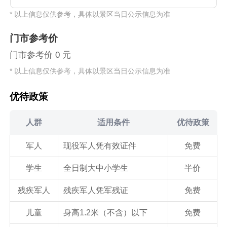
意绕行指引:部分路段可能临时封闭或变窄，请按照现
及施工机械，不要在施工区域逗留、围观或拍照。2.注
* 以上信息仅供参考，具体以景区当日公示信息为准
场设置的警示牌和警戒线止步。3.照看好随行人员:请尤
意绕行指引:部分路段可能临时封闭或变窄，请按照现
其看护好老人与儿童，途经施工附近路段时请快速通
场设置的警示牌和警戒线止步。3.照看好随行人员:请尤
门市参考价
过，切勿追行走逐打闹。4.防范高空坠物:如遇高空作
其看护好老人与儿童，途经施工附近路段时请快速通
业，请留意上方提醒，快速通过作业区下方。四、游览
过，切勿追行走逐打闹。4.防范高空坠物:如遇高空作
门市参考价 0 元
调整施工期间您可以前往现场咨询工作人员，正常开放
业，请留意上方提醒，快速通过作业区下方。四、游览
* 以上信息仅供参考，具体以景区当日公示信息为准
核心观景区域，不影响主要游览体验。五、温馨提示1.
调整施工期间您可以前往现场咨询工作人员，正常开放
施工会产生短暂噪音，建议您经过相关路段时避开绕
核心观景区域，不影响主要游览体验。五、温馨提示1.
行。2.如您在游览中遇到任何问题，请联系现场佩戴工
施工会产生短暂噪音，建议您经过相关路段时避开绕
优待政策
牌的工作人员。短暂的打扰，是为了长久的惊艳。感谢
行。2.如您在游览中遇到任何问题，请联系现场佩戴工
您的理解与配合！(提示有效期2026/6/4至2026/11/30)
牌的工作人员。短暂的打扰，是为了长久的惊艳。感谢
人群
适用条件
优待政策
您的理解与配合！(提示有效期2026/6/4至2026/11/30)
军人
现役军人凭有效证件
免费
学生
全日制大中小学生
半价
残疾军人
残疾军人凭军残证
免费
儿童
身高1.2米（不含）以下
免费